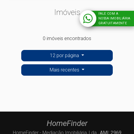
Imóveis
FALE COM A
NOSSA IMOBILIÁRIA
GRATUITAMENTE
0 imóveis encontrados
12 por página
Mais recentes
HomeFinder
HomeFinder - Mediação Imobiliária, Lda.,
AMI: 2969