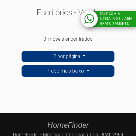
Escritórios - Venda
FALE COM A
NOSSA IMOBILIÁRIA
GRATUITAMENTE
0 imóveis encontrados
12 por página
Preço mais baixo
HomeFinder
HomeFinder - Mediação Imobiliária, Lda.,
AMI: 2969