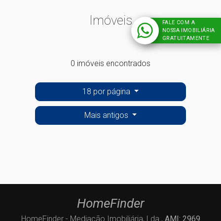
Imóveis
FALE COM A
NOSSA IMOBILIÁRIA
GRATUITAMENTE
0 imóveis encontrados
18 por página
Mais antigos
HomeFinder
HomeFinder - Mediação Imobiliária, Lda.,
AMI: 2969