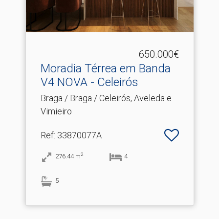
650.000€
Moradia Térrea em Banda
V4 NOVA - Celeirós
Braga / Braga / Celeirós, Aveleda e
Vimieiro
Ref
: 33870077A
2
276.44
m
4
5