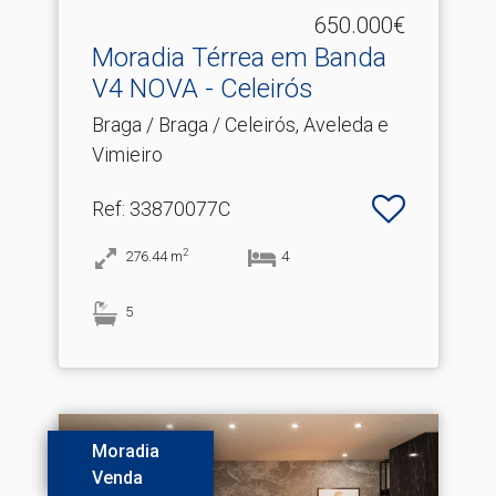
650.000€
Moradia Térrea em Banda
V4 NOVA - Celeirós
Braga / Braga / Celeirós, Aveleda e
Vimieiro
Ref
: 33870077C
2
276.44
m
4
5
Moradia
Venda