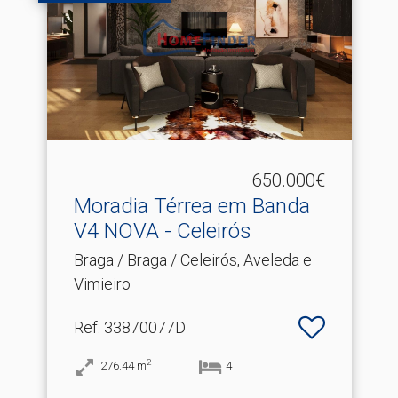
650.000€
Moradia Térrea em Banda
V4 NOVA - Celeirós
Braga / Braga / Celeirós, Aveleda e
Vimieiro
Ref
: 33870077D
2
276.44
m
4