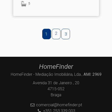
5
2
1
3
HomeFinder
HomeFinder - Mediação Imobiliária, Lda.,
AMI: 2969
Avenida 31 de Janeiro , 20
4715-052
Braga
comercial@homefinder.pt
+351 253 339 003