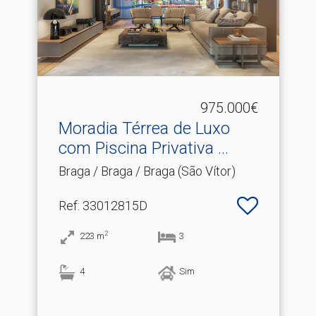
975.000€
Moradia Térrea de Luxo
com Piscina Privativa .​..
Braga / Braga / Braga (São Vítor)
Ref
: 33012815D
2
223
m
3
4
Sim