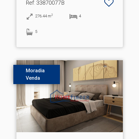
Ref
: 33870077B
2
276.44
m
4
5
Moradia
Venda