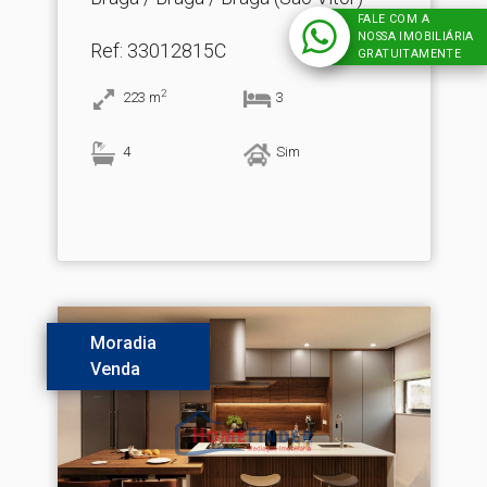
FALE COM A
NOSSA IMOBILIÁRIA
Ref
: 33012815C
GRATUITAMENTE
2
223
m
3
4
Sim
Moradia
Venda