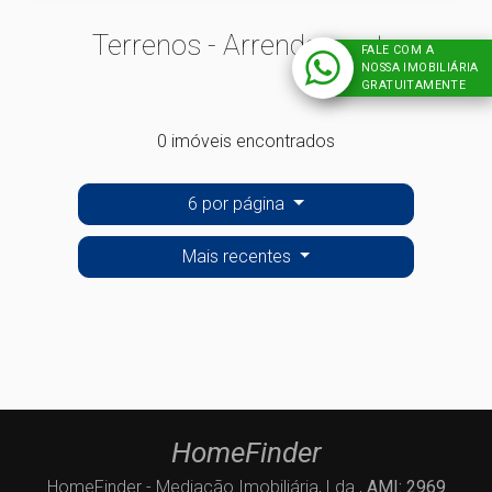
Terrenos - Arrendamento
FALE COM A
NOSSA IMOBILIÁRIA
GRATUITAMENTE
0 imóveis encontrados
6 por página
Mais recentes
HomeFinder
HomeFinder - Mediação Imobiliária, Lda.,
AMI: 2969