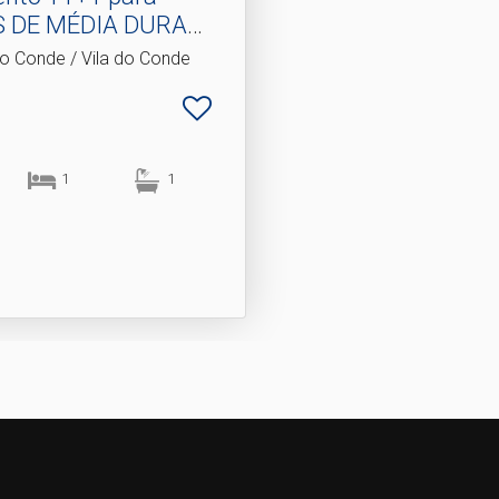
 DE MÉDIA DURAÇ.​
 do Conde / Vila do Conde
7
1
1