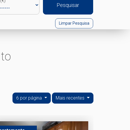
(€)
Pesquisar
Limpar Pesquisa
to
6 por página
Mais recentes