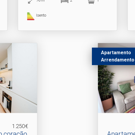
76
m
2
1
Isento
Apartamento
Arrendamento
1.250€
o coração
Apartame