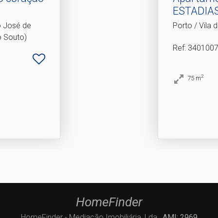
ESTADIAS
..
o José de
Porto / Vila
 Souto)
Ref
: 340100
2
75
m
HomeFinder
HomeFinder - Mediação Imobiliária, Lda.,
AMI: 2969