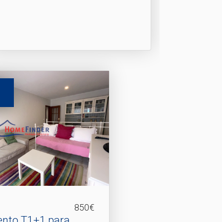
850€
nto T1+1 para