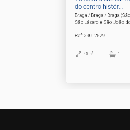
do centro histór.​..
Braga / Braga / Braga (Sã
São Lázaro e São João do
Ref
: 33012829
2
45
m
1