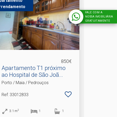
partamento
rrendamento
FALE COM A
NOSSA IMOBILIÁRIA
GRATUITAMENTE
850€
Apartamento T1 próximo
ao Hospital de São Joã.​..
Porto / Maia / Pedrouços
Ref
: 33012833
2
3.1
m
1
1