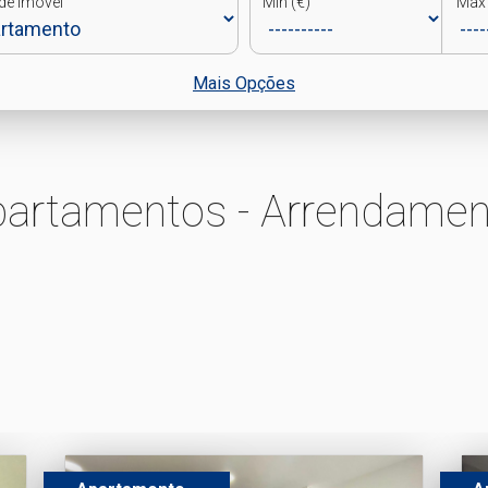
de Imóvel
Min (€)
Max 
Mais Opções
partamentos - Arrendamen