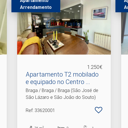
Apartamento
A
Arrendamento
A
1.250€
Apartamento T2 mobilado
e equipado no Centro .​..
Braga / Braga / Braga (São José de
São Lázaro e São João do Souto)
Ref
: 33620001
2