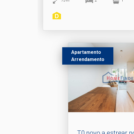
75
m
2
1
Apartamento
Arrendamento
T0 novo a estrear n