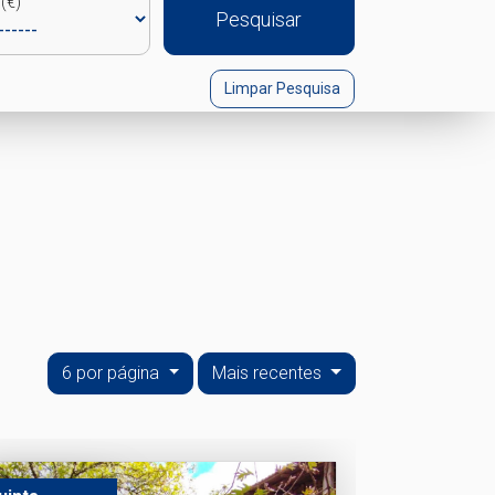
(€)
Pesquisar
Limpar Pesquisa
6 por página
Mais recentes