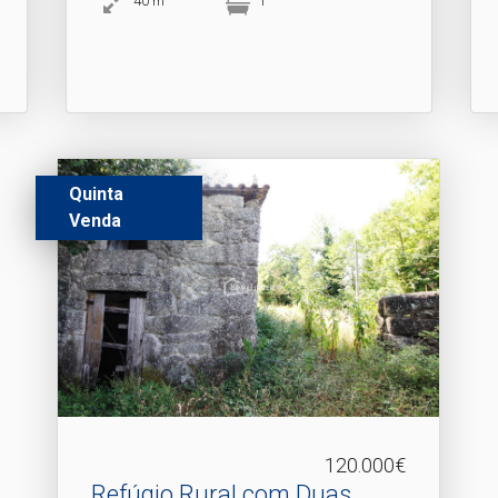
40
m
1
Quinta
Venda
120.000€
Refúgio Rural com Duas