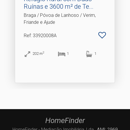
Ruínas e 3600 m² de Te.​..
Braga / Póvoa de Lanhoso / Verim,
Friande e Ajude
Ref
: 33920008A
2
202
m
1
1
HomeFinder
HomeFinder - Mediação Imobiliária, Lda.,
AMI: 2969