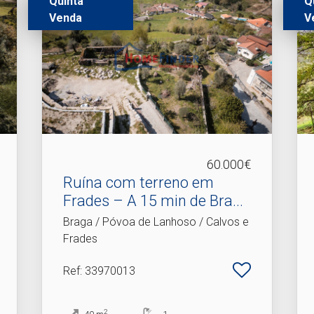
Quinta
Q
Venda
V
60.000€
Ruína com terreno em
Frades – A 15 min de Bra.​..
Braga / Póvoa de Lanhoso / Calvos e
Frades
Ref
: 33970013
2