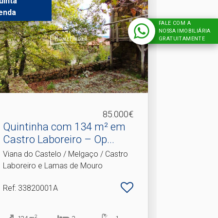
uinta
enda
FALE COM A
NOSSA IMOBILIÁRIA
GRATUITAMENTE
85.000€
Quintinha com 134 m² em
Castro Laboreiro – Op.​..
Viana do Castelo / Melgaço / Castro
Laboreiro e Lamas de Mouro
Ref
: 33820001A
2