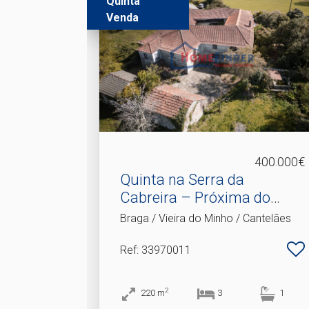
Quinta
Venda
400.000€
Quinta na Serra da
Cabreira – Próxima do
Gerê.​..
Braga / Vieira do Minho / Cantelães
Ref
: 33970011
2
220
m
3
1