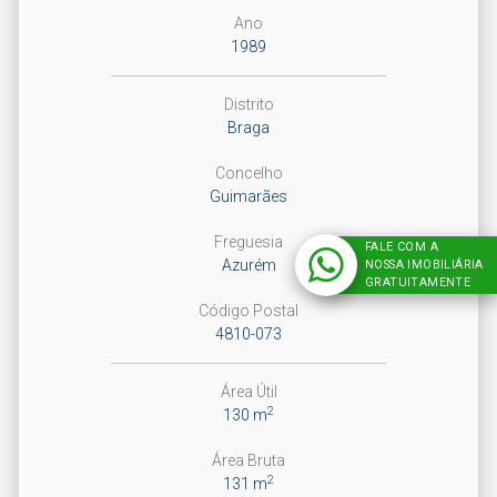
Ano
1989
Distrito
Braga
Concelho
Guimarães
Freguesia
FALE COM A
Azurém
NOSSA IMOBILIÁRIA
GRATUITAMENTE
Código Postal
4810-073
Área Útil
2
130 m
Área Bruta
2
131 m