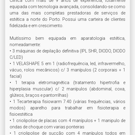
Clínica com mais de 9 anos de experiência, totalmente 
equipada com tecnologia avançada, consolidando-se como 
uma das mais completas prestadoras de serviços de 
estética a norte do Porto. Possui uma carteira de clientes 
fidelizada e em crescimento.

Muitíssimo bem equipada em aparatologia estética, 
nomeadamente:

• 3 máquinas de depilação definitiva (IPL SHR, DIODO, DIODO 
C/LED)

• 1 VELASHAPE 5 em 1 (radiofrequência, led, infravermelho, 
vácuo, rolos mecânicos) c/ 3 manípulos (2 corporais + 1 
facial)

• 1 terapia eletromagnética (tratamento hipertrofia e 
hiperplasia muscular) c/ 2 manípulos (abdominal, coxa, 
glúteos, braços e pantorrilhas)

• 1 Tecarterapia fisiowarm 7.40 (várias frequências, vários 
modos) aparelho para trabalhar em fisioterapia e 
fisioestética

• 1 criolipolise de placas com 4 manípulos + 1 manipulo de 
ondas de choque com varias ponteiras

• 1 criolipolise de sucção com 4 manípulos todos em 