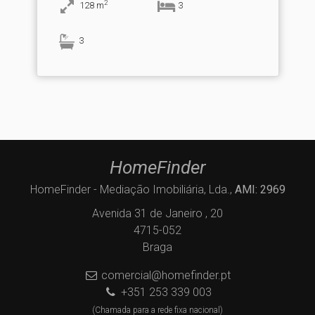
2
128
m
3
3
HomeFinder
HomeFinder - Mediação Imobiliária, Lda.,
AMI: 2969
Avenida 31 de Janeiro , 20
4715-052
Braga
comercial@homefinder.pt
+351 253 339 003
(Chamada para a rede fixa nacional)