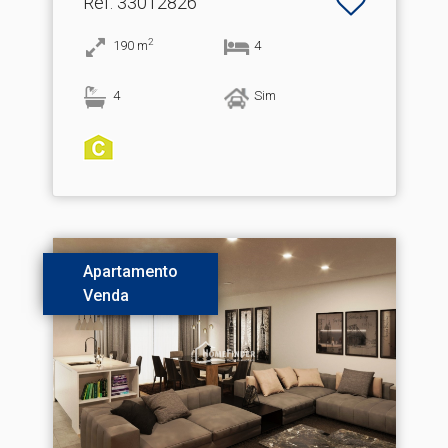
Ref
: 33012826
2
190
m
4
4
Sim
Apartamento
Venda