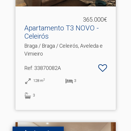
365.000€
Apartamento T3 NOVO -
Celeirós
Braga / Braga / Celeirós, Aveleda e
Vimieiro
Ref
: 33870082A
2
128
m
3
3