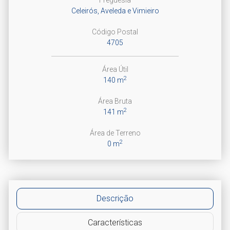
Celeirós, Aveleda e Vimieiro
Código Postal
4705
Área Útil
2
140 m
Área Bruta
2
141 m
Área de Terreno
2
0 m
Descrição
Características