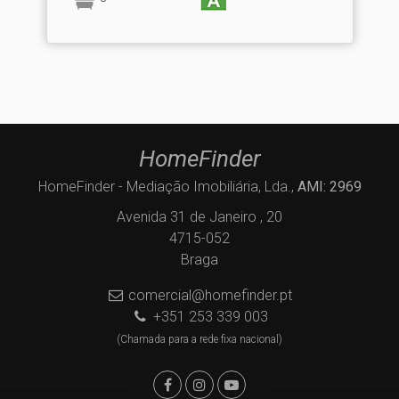
HomeFinder
HomeFinder - Mediação Imobiliária, Lda.,
AMI: 2969
Avenida 31 de Janeiro , 20
4715-052
Braga
comercial@homefinder.pt
+351 253 339 003
(Chamada para a rede fixa nacional)