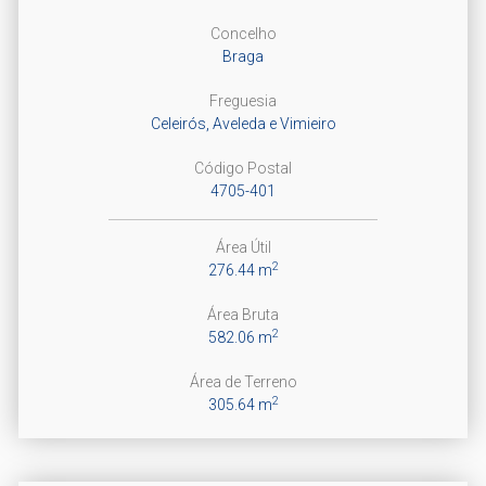
Concelho
Braga
Freguesia
Celeirós, Aveleda e Vimieiro
Código Postal
4705-401
Área Útil
2
276.44 m
Área Bruta
2
582.06 m
Área de Terreno
2
305.64 m