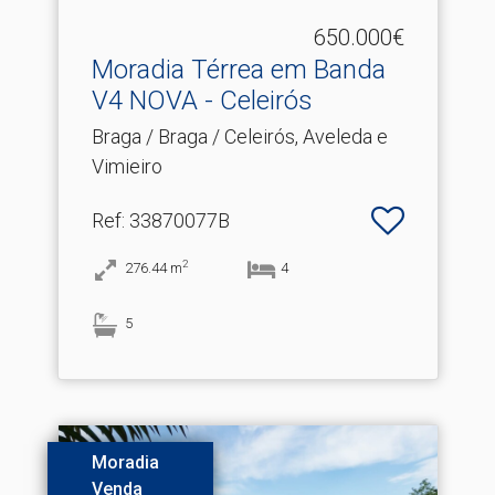
650.000€
Moradia Térrea em Banda
V4 NOVA - Celeirós
Braga / Braga / Celeirós, Aveleda e
Vimieiro
Ref
: 33870077B
2
276.44
m
4
5
Moradia
Venda