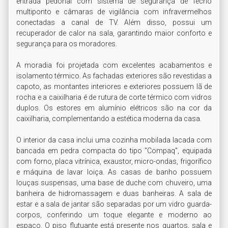
entrada pedonal com sistema de segurança de fecho 
multiponto e câmaras de vigilância com infravermelhos 
conectadas a canal de TV. Além disso, possui um 
recuperador de calor na sala, garantindo maior conforto e 
segurança para os moradores.

A moradia foi projetada com excelentes acabamentos e 
isolamento térmico. As fachadas exteriores são revestidas a 
capoto, as montantes interiores e exteriores possuem lã de 
rocha e a caixilharia é de rutura de corte térmico com vidros 
duplos. Os estores em alumínio elétricos são na cor da 
caixilharia, complementando a estética moderna da casa.

O interior da casa inclui uma cozinha mobilada lacada com 
bancada em pedra compacta do tipo "Compaq", equipada 
com forno, placa vitrínica, exaustor, micro-ondas, frigorífico 
e máquina de lavar loiça. As casas de banho possuem 
louças suspensas, uma base de duche com chuveiro, uma 
banheira de hidromassagem e duas banheiras. A sala de 
estar e a sala de jantar são separadas por um vidro guarda-
corpos, conferindo um toque elegante e moderno ao 
espaço. O piso flutuante está presente nos quartos, sala e 