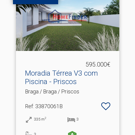
595.000€
Moradia Térrea V3 com
Piscina - Priscos
Braga / Braga / Priscos
Ref
: 33870061B
2
335
m
3
3