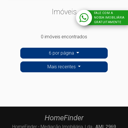
Imóveis
FALE COM A
NOSSA IMOBILIÁRIA
GRATUITAMENTE
0 imóveis encontrados
6 por página
Mais recentes
HomeFinder
HomeFinder - Mediação Imobiliária, Lda.,
AMI: 2969